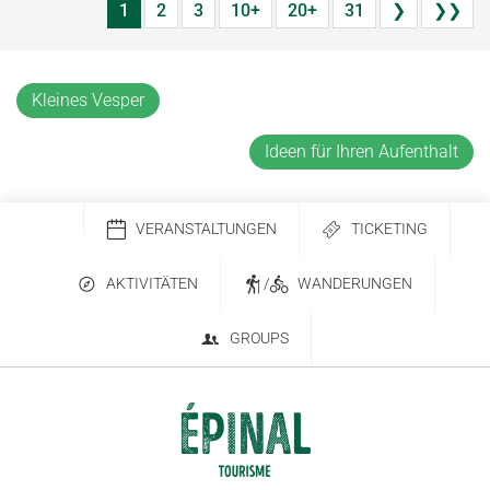
1
2
3
10+
20+
31
❯
❯❯
Kleines Vesper
Ideen für Ihren Aufenthalt
VERANSTALTUNGEN
TICKETING
AKTIVITÄTEN
/
WANDERUNGEN
GROUPS