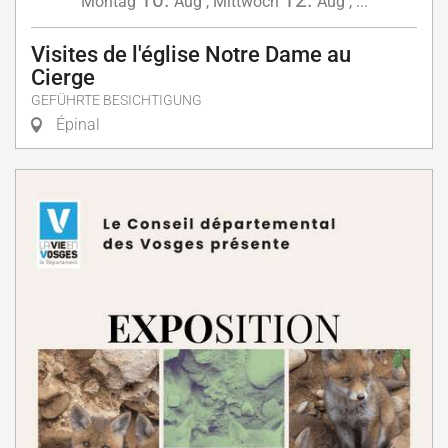
10.
12.
Montag
Aug
,
Mittwoch
Aug
,
...
Visites de l'église Notre Dame au
Cierge
GEFÜHRTE BESICHTIGUNG
Épinal