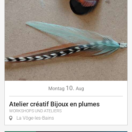
10.
Montag
Aug
Atelier créatif Bijoux en plumes
WORKSHOPS UND ATELIERS
La Vôge-les-Bains