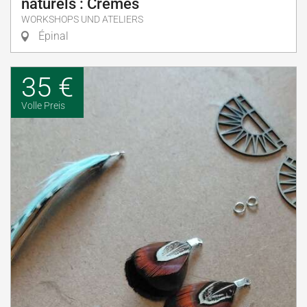
naturels : Crèmes
WORKSHOPS UND ATELIERS
Épinal
35 €
Volle Preis