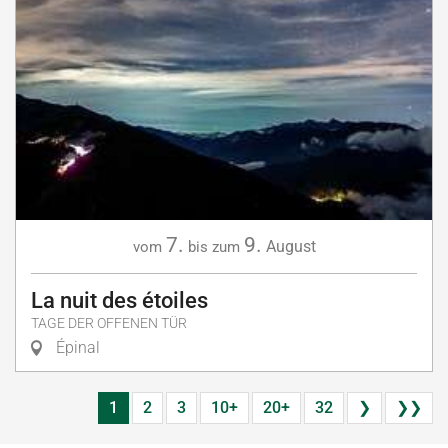
7.
9.
August
vom
bis zum
La nuit des étoiles
TAGE DER OFFENEN TÜR
Épinal
1
2
3
10+
20+
32
❯
❯❯