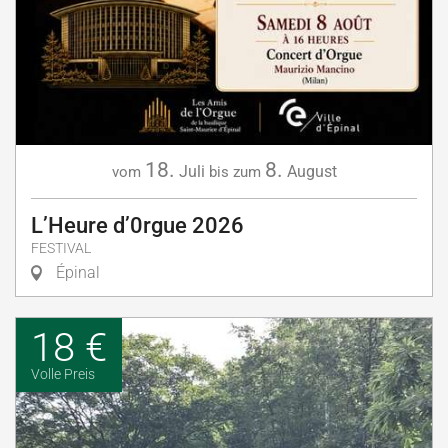
18.
8.
Juli
August
vom
bis zum
L’Heure d’0rgue 2026
FESTIVAL
Épinal
18 €
Volle Preis