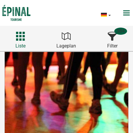
384
Liste
Lageplan
Filter