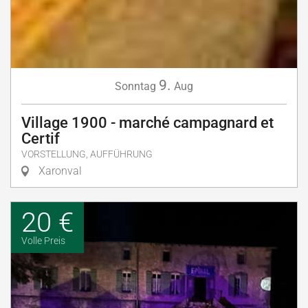
9.
Sonntag
Aug
Village 1900 - marché campagnard et
Certif
VORSTELLUNG, AUFFÜHRUNG
Xaronval
20 €
Volle Preis