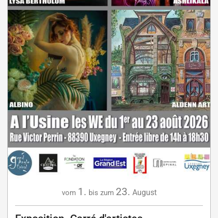
1.
23.
August
vom
bis zum