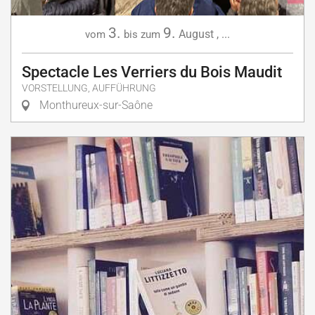
3.
9.
August
,
...
vom
bis zum
Spectacle Les Verriers du Bois Maudit
VORSTELLUNG, AUFFÜHRUNG
Monthureux-sur-Saône