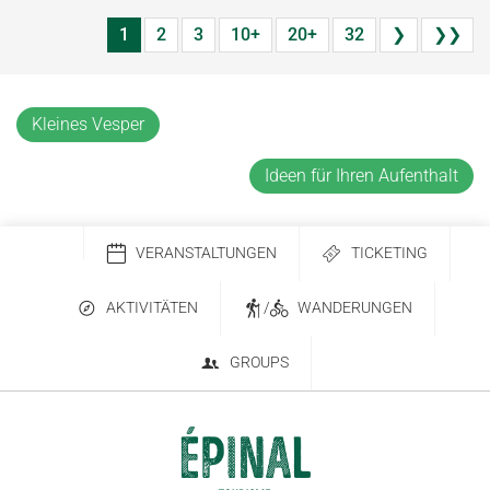
1
2
3
10+
20+
32
❯
❯❯
Kleines Vesper
Ideen für Ihren Aufenthalt
VERANSTALTUNGEN
TICKETING
AKTIVITÄTEN
/
WANDERUNGEN
GROUPS