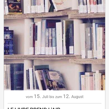
15.
12.
Juli
August
vom
bis zum