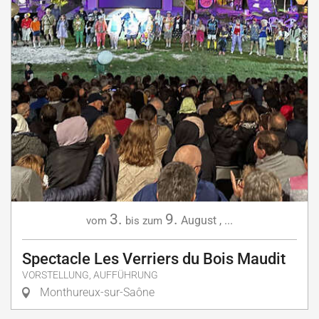
3.
9.
August
,
...
vom
bis zum
Spectacle Les Verriers du Bois Maudit
VORSTELLUNG, AUFFÜHRUNG
Monthureux-sur-Saône