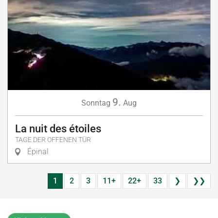
9.
Sonntag
Aug
La nuit des étoiles
TAGE DER OFFENEN TÜR
Épinal
1
2
3
11+
22+
33
❯
❯❯