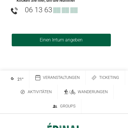
Klicken Sie hier, um die Nummer
06 13 63
▒▒ ▒▒ ▒▒
Einen Irrtum angeben
VERANSTALTUNGEN
TICKETING
21
°
AKTIVITÄTEN
/
WANDERUNGEN
GROUPS