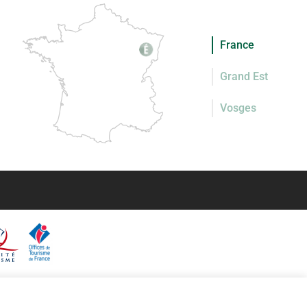
France
Grand Est
Vosges