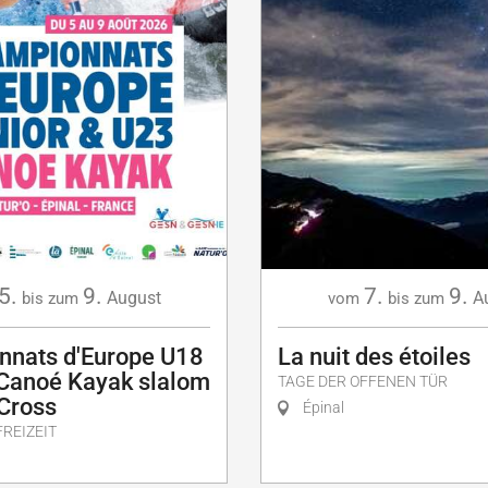
5.
9.
7.
9.
August
A
bis zum
vom
bis zum
nnats d'Europe U18
La nuit des étoiles
 Canoé Kayak slalom
TAGE DER OFFENEN TÜR
 Cross
Épinal
FREIZEIT