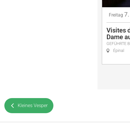
7.
Freitag
Visites 
Dame au
GEFÜHRTE 
Épinal
Kleines Vesper