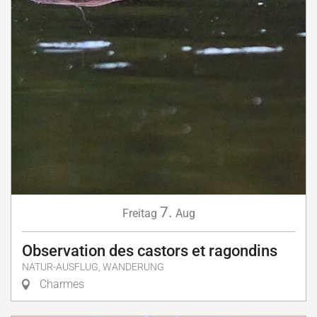
7.
Freitag
Aug
Observation des castors et ragondins
NATUR-AUSFLUG, WANDERUNG
Charmes