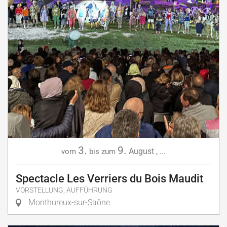
3.
9.
August
,
...
vom
bis zum
Spectacle Les Verriers du Bois Maudit
VORSTELLUNG, AUFFÜHRUNG
Monthureux-sur-Saône