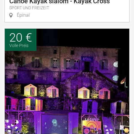
Canoé Kayak slalom - Kayak Cross
SPORT UND FREIZEIT
Épinal
20 €
Volle Preis