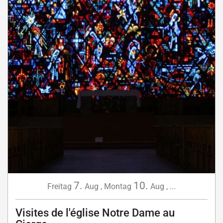
7.
10.
Freitag
Aug
,
Montag
Aug
,
...
Visites de l'église Notre Dame au