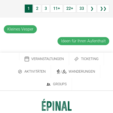
1
2
3
11+
22+
33
❯
❯❯
Kleines Vesper
Ideen für Ihren Aufenthalt
VERANSTALTUNGEN
TICKETING
AKTIVITÄTEN
/
WANDERUNGEN
GROUPS