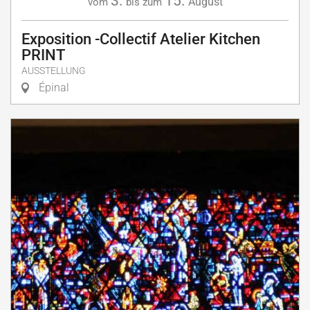
3.
15.
August
vom
bis zum
Exposition -Collectif Atelier Kitchen
PRINT
AUSSTELLUNG
Épinal