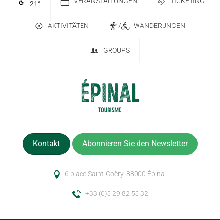
VERANSTALTUNGEN
TICKETING
21
°
AKTIVITÄTEN
/
WANDERUNGEN
GROUPS
Kontakt
Abonnieren Sie den Newsletter
6 place Saint-Goëry, 88000 Épinal
+33 (0)3 29 82 53 32