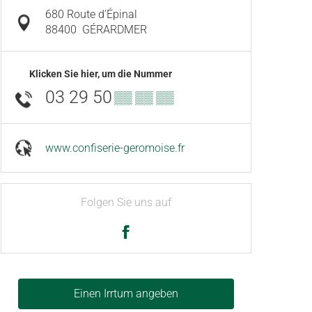
680 Route d’Épinal
88400
GÉRARDMER
Klicken Sie hier, um die Nummer
03 29 50
▒▒ ▒▒ ▒▒
www.confiserie-geromoise.fr
Folgen Sie uns auf
Einen Irrtum angeben