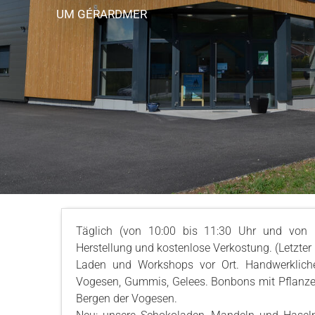
UM GÉRARDMER
Täglich (von 10:00 bis 11:30 Uhr und von 
Herstellung und kostenlose Verkostung. (Letzter
Laden und Workshops vor Ort. Handwerklich
Vogesen, Gummis, Gelees. Bonbons mit Pflanzen
Bergen der Vogesen.