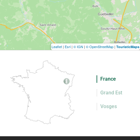
Leaflet
|
Esri
|
© IGN
|
© OpenStreetMap
|
TouristicMaps
France
Grand Est
Vosges