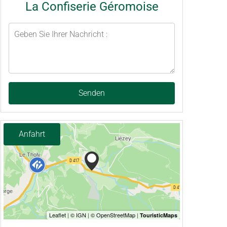
La Confiserie Géromoise
Senden
Anfahrt