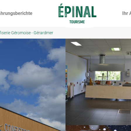
ahrungsberichte
Ihr 
fiserie Géromoise - Gérardmer