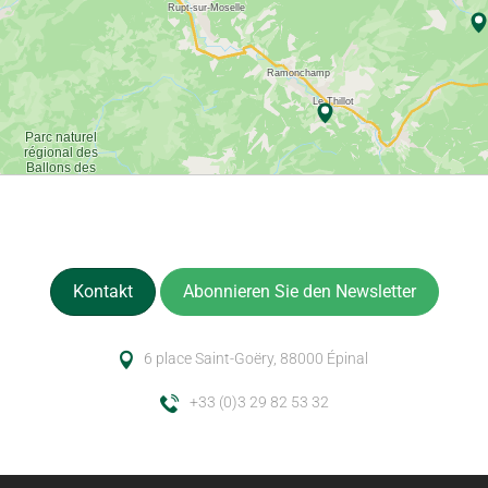
Kontakt
Abonnieren Sie den Newsletter
6 place Saint-Goëry, 88000 Épinal
+33 (0)3 29 82 53 32