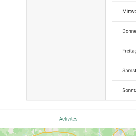
Mittw
Donne
Freita
Sams
Sonnt
Activités