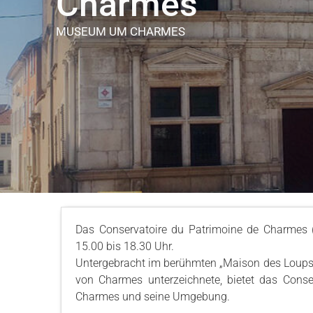
Charmes
MUSEUM
UM CHARMES
Das Conservatoire du Patrimoine de Charmes
15.00 bis 18.30 Uhr.
Untergebracht im berühmten „Maison des Loups“ 
von Charmes unterzeichnete, bietet das Conse
Charmes und seine Umgebung.