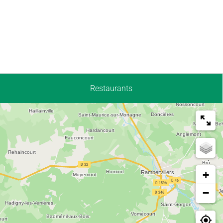
Restaurants
+
−