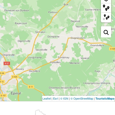
Leaflet
|
Esri
|
© IGN
|
© OpenStreetMap
|
TouristicMaps