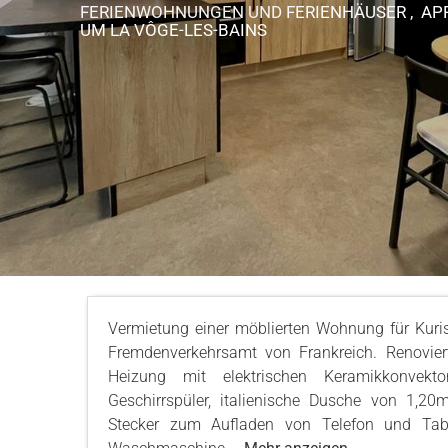
FERIENWOHNUNGEN UND FERIENHÄUSER , A
UM LA VÔGE-LES-BAINS
Vermietung einer möblierten Wohnung für Kurist
Fremdenverkehrsamt von Frankreich. Renovie
Heizung mit elektrischen Keramikkonvekt
Geschirrspüler, italienische Dusche von 1,20m
Stecker zum Aufladen von Telefon und Table