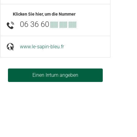
Klicken Sie hier, um die Nummer
06 36 60
▒▒ ▒▒ ▒▒
www.le-sapin-bleu.fr
Einen Irrtum angeben