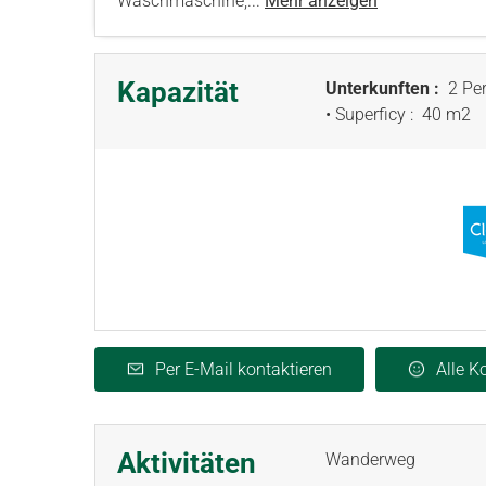
Waschmaschine,...
Mehr anzeigen
Kapazität
Unterkunften :
2 Per
• Superficy :
40 m
2
Per E-Mail kontaktieren
Alle 
Aktivitäten
Wanderweg