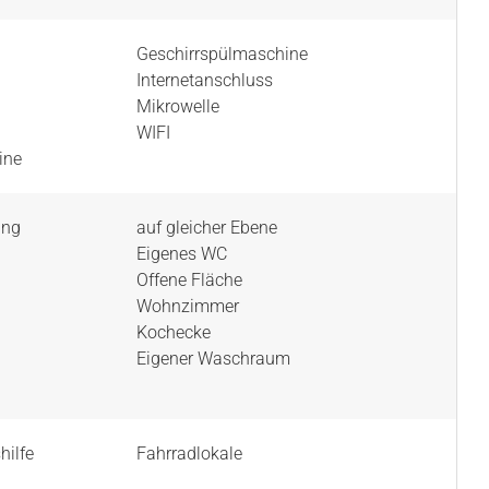
Geschirrspülmaschine
Internetanschluss
Mikrowelle
WIFI
ine
ung
auf gleicher Ebene
Eigenes WC
n
Offene Fläche
Wohnzimmer
Kochecke
Eigener Waschraum
hilfe
Fahrradlokale