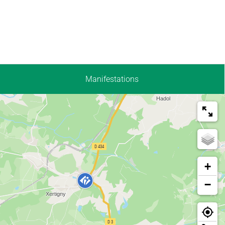
Manifestations
+
−