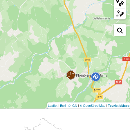
Leaflet
|
Esri
|
© IGN
|
© OpenStreetMap
|
TouristicMaps