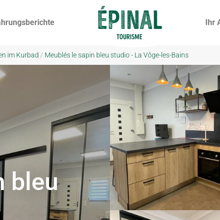
ahrungsberichte
Ihr 
en im Kurbad
/
Meublés le sapin bleu studio - La Vôge-les-Bains
n bleu