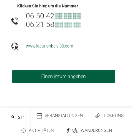
Klicken Sie hier, um die Nummer
06 50 42
▒▒ ▒▒ ▒▒
06 21 58
▒▒ ▒▒ ▒▒
www.locationbelvi88.com
Einen Irrtum angeben
VERANSTALTUNGEN
TICKETING
21
°
AKTIVITÄTEN
/
WANDERUNGEN