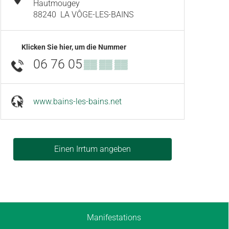
Hautmougey
88240
LA VÔGE-LES-BAINS
Klicken Sie hier, um die Nummer
06 76 05
▒▒ ▒▒ ▒▒
www.bains-les-bains.net
Einen Irrtum angeben
Manifestations