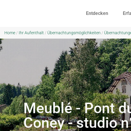
Entdecken
Erf
Home
/
Ihr Aufenthalt
/
Übernachtungsmöglichkeiten
/
Übernachtung
Meublé - Pont d
Coney - studio n