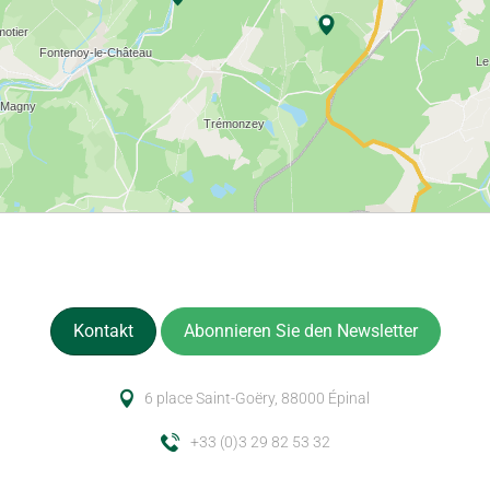
Kontakt
Abonnieren Sie den Newsletter
6 place Saint-Goëry, 88000 Épinal
+33 (0)3 29 82 53 32