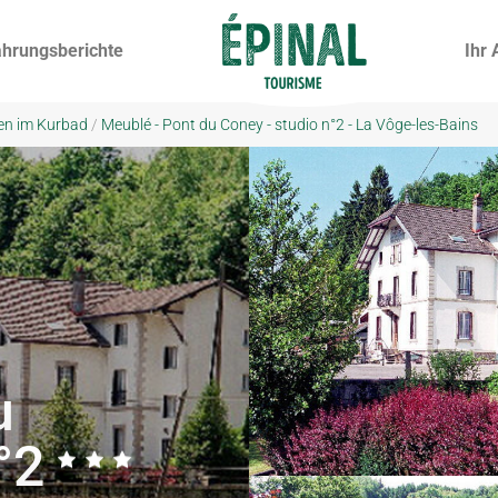
ahrungsberichte
Ihr 
en im Kurbad
/
Meublé - Pont du Coney - studio n°2 - La Vôge-les-Bains
u
°2