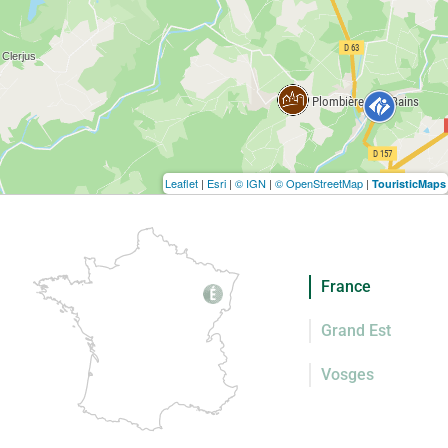
Leaflet
|
Esri
|
© IGN
|
© OpenStreetMap
|
TouristicMaps
France
Grand Est
Vosges