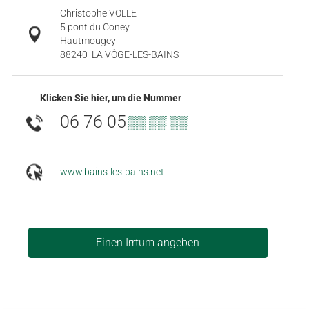
Christophe VOLLE
5 pont du Coney
Hautmougey
88240
LA VÔGE-LES-BAINS
Klicken Sie hier, um die Nummer
06 76 05
▒▒ ▒▒ ▒▒
www.bains-les-bains.net
Einen Irrtum angeben