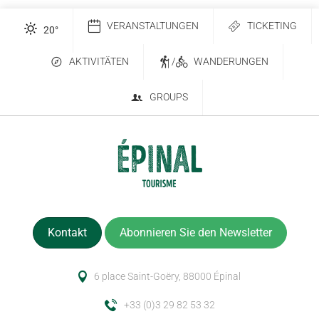
VERANSTALTUNGEN
TICKETING
20
°
AKTIVITÄTEN
/
WANDERUNGEN
GROUPS
Kontakt
Abonnieren Sie den Newsletter
6 place Saint-Goëry, 88000 Épinal
+33 (0)3 29 82 53 32