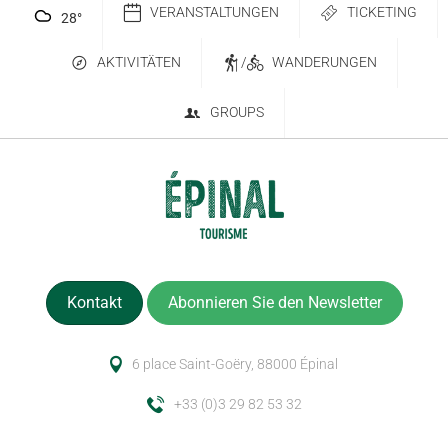
VERANSTALTUNGEN
TICKETING
28
°
AKTIVITÄTEN
/
WANDERUNGEN
GROUPS
Kontakt
Abonnieren Sie den Newsletter
6 place Saint-Goëry, 88000 Épinal
+33 (0)3 29 82 53 32