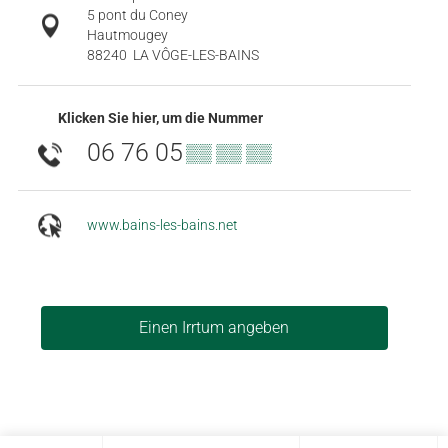
5 pont du Coney
Hautmougey
88240
LA VÔGE-LES-BAINS
Klicken Sie hier, um die Nummer
06 76 05
▒▒ ▒▒ ▒▒
www.bains-les-bains.net
Einen Irrtum angeben