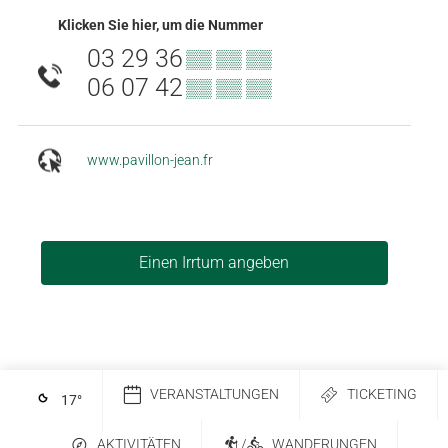
Klicken Sie hier, um die Nummer
03 29 36
▒▒ ▒▒ ▒▒
06 07 42
▒▒ ▒▒ ▒▒
www.pavillon-jean.fr
Einen Irrtum angeben
VERANSTALTUNGEN
TICKETING
17
°
AKTIVITÄTEN
/
WANDERUNGEN