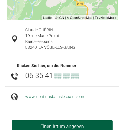
Claude GUÉRIN
19 rue Marie Poirot
Bains-les-bains
88240
LA VÔGE-LES-BAINS
Klicken Sie hier, um die Nummer
06 35 41
▒▒ ▒▒ ▒▒
www.locationsbainslesbains.com
Einen Irrtum angeben