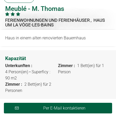
Meublé - M. Thomas
FERIENWOHNUNGEN UND FERIENHÄUSER , HAUS
UM LA VÔGE-LES-BAINS
Haus in einem alten renovierten Bauernhaus
Kapazität
Unterkunften :
Zimmer :
1 Bett(en) für 1
4 Person(en)
• Superficy :
Person
90 m
2
Zimmer :
2 Bett(en) für 2
Personen
Per E-Mail kontaktieren