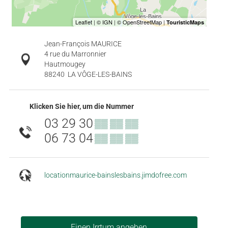
Jean-François MAURICE
4 rue du Marronnier
Hautmougey
88240
LA VÔGE-LES-BAINS
Klicken Sie hier, um die Nummer
03 29 30
▒▒ ▒▒ ▒▒
06 73 04
▒▒ ▒▒ ▒▒
locationmaurice-bainslesbains.jimdofree.com
Einen Irrtum angeben