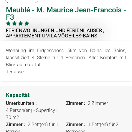
Meublé - M. Maurice Jean-Francois -
F3
FERIENWOHNUNGEN UND FERIENHÄUSER ,
APPARTEMENT
UM LA VÔGE-LES-BAINS
Wohnung im Erdgeschoss, 5km von Bains les Bains,
klassifiziert 4 Sterne für 4 Personen. Aller Komfort mit
Blick auf das Tal.
Terrasse.
Kapazität
Unterkunften :
Zimmer :
2 Zimmer
4 Person(en)
• Superficy :
70 m
2
Zimmer :
2 Bett(en) für 1
Zimmer :
1 Bett(en) für 2
Person
Personen