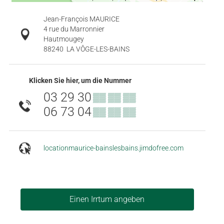
Jean-François MAURICE
4 rue du Marronnier
Hautmougey
88240
LA VÔGE-LES-BAINS
Klicken Sie hier, um die Nummer
03 29 30
▒▒ ▒▒ ▒▒
06 73 04
▒▒ ▒▒ ▒▒
locationmaurice-bainslesbains.jimdofree.com
Einen Irrtum angeben