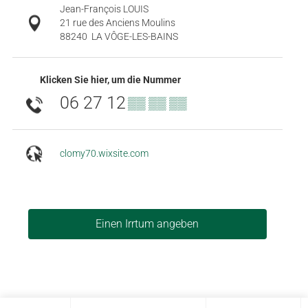
Jean-François LOUIS
21 rue des Anciens Moulins
88240
LA VÔGE-LES-BAINS
Klicken Sie hier, um die Nummer
06 27 12
▒▒ ▒▒ ▒▒
clomy70.wixsite.com
Einen Irrtum angeben