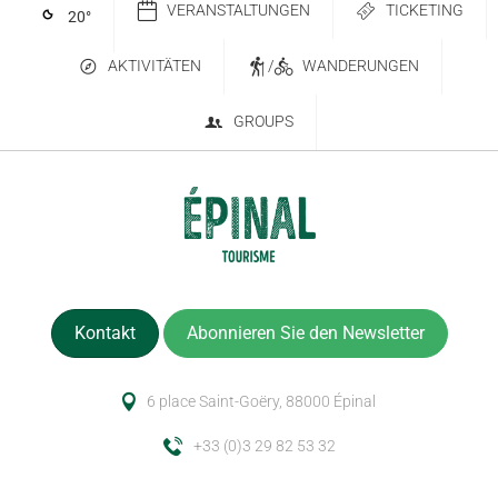
VERANSTALTUNGEN
TICKETING
20
°
AKTIVITÄTEN
/
WANDERUNGEN
GROUPS
Kontakt
Abonnieren Sie den Newsletter
6 place Saint-Goëry, 88000 Épinal
+33 (0)3 29 82 53 32
Beschreibung