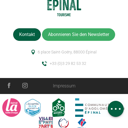
Kontakt
Abonnieren Sie den Newsletter
6 place Saint-Goëry, 88000 Épinal
+33 (0)3 29 82 53 32
Impressum
Beschreibung
Service
Kommentare