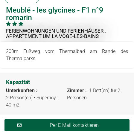
Meublé - les glycines - F1 n°9
romarin
FERIENWOHNUNGEN UND FERIENHÄUSER ,
APPARTEMENT
UM LA VÔGE-LES-BAINS
200m Fußweg vom Thermalbad am Rande des
Thermalparks
Kapazität
Unterkunften :
Zimmer :
1 Bett(en) für 2
2 Person(en)
• Superficy :
Personen
40 m
2
Per E-Mail kontaktieren