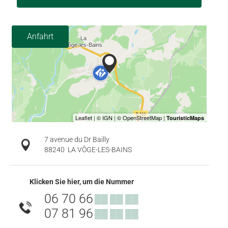
Anfahrt
7 avenue du Dr Bailly
88240
LA VÔGE-LES-BAINS
Klicken Sie hier, um die Nummer
06 70 66
▒▒ ▒▒ ▒▒
07 81 96
▒▒ ▒▒ ▒▒