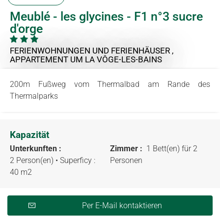
Meublé - les glycines - F1 n°3 sucre
d'orge
FERIENWOHNUNGEN UND FERIENHÄUSER ,
APPARTEMENT
UM LA VÔGE-LES-BAINS
200m Fußweg vom Thermalbad am Rande des
Thermalparks
Kapazität
Unterkunften :
Zimmer :
1 Bett(en) für 2
2 Person(en)
• Superficy :
Personen
40 m
2
Per E-Mail kontaktieren