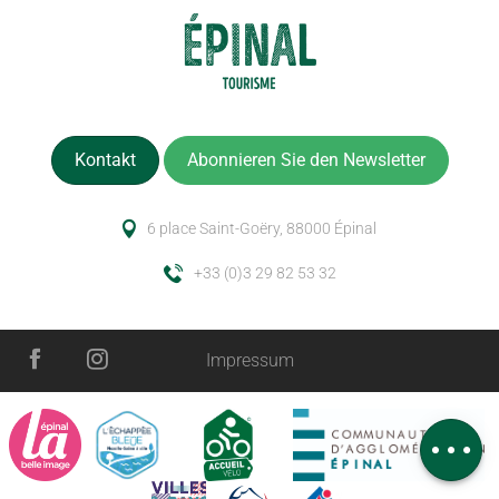
Kontakt
Abonnieren Sie den Newsletter
6 place Saint-Goëry, 88000 Épinal
+33 (0)3 29 82 53 32
Impressum
Service
Kommentare