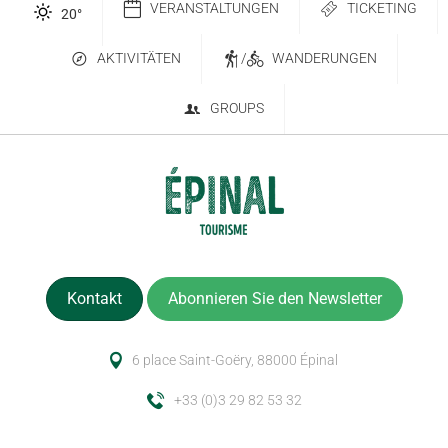
VERANSTALTUNGEN
TICKETING
20
°
AKTIVITÄTEN
/
WANDERUNGEN
GROUPS
Kontakt
Abonnieren Sie den Newsletter
6 place Saint-Goëry, 88000 Épinal
+33 (0)3 29 82 53 32