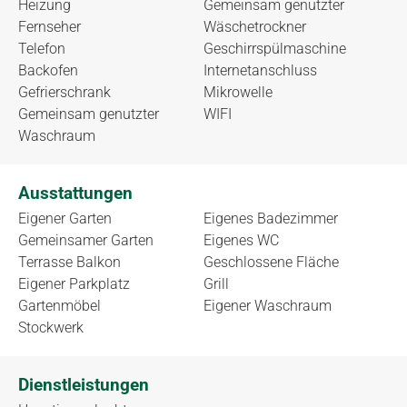
Heizung
Gemeinsam genutzter
Fernseher
Wäschetrockner
Telefon
Geschirrspülmaschine
Backofen
Internetanschluss
Gefrierschrank
Mikrowelle
Gemeinsam genutzter
WIFI
Waschraum
Ausstattungen
Eigener Garten
Eigenes Badezimmer
Gemeinsamer Garten
Eigenes WC
Terrasse Balkon
Geschlossene Fläche
Eigener Parkplatz
Grill
Gartenmöbel
Eigener Waschraum
Stockwerk
Dienstleistungen