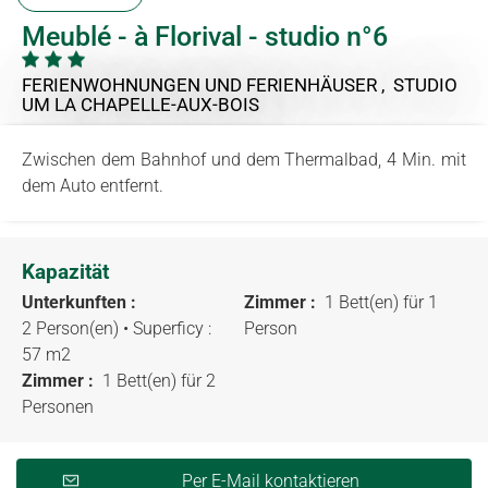
Meublé - à Florival - studio n°6
FERIENWOHNUNGEN UND FERIENHÄUSER , STUDIO
UM LA CHAPELLE-AUX-BOIS
Zwischen dem Bahnhof und dem Thermalbad, 4 Min. mit
dem Auto entfernt.
Kapazität
Unterkunften :
Zimmer :
1 Bett(en) für 1
2 Person(en)
• Superficy :
Person
57 m
2
Zimmer :
1 Bett(en) für 2
Personen
Per E-Mail kontaktieren