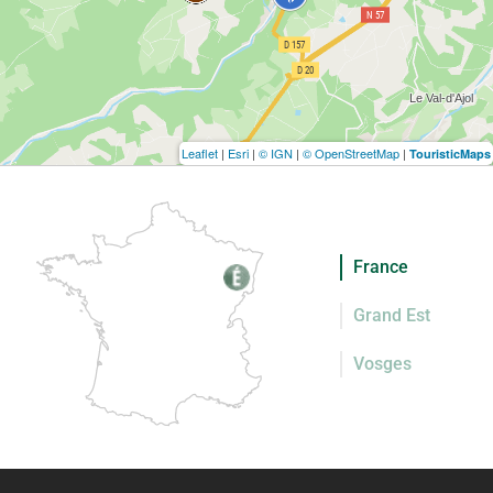
Leaflet
|
Esri
|
© IGN
|
© OpenStreetMap
|
TouristicMaps
France
Grand Est
Vosges