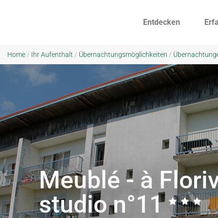
Entdecken
Erf
Home
/
Ihr Aufenthalt
/
Übernachtungsmöglichkeiten
/
Übernachtung
Meublé - à Floriv
studio n°11