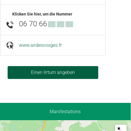
Klicken Sie hier, um die Nummer
06 70 66
▒▒ ▒▒ ▒▒
www.airdesvosges.fr
Einen Irrtum angeben
Manifestations