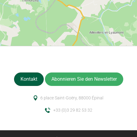
Kontakt
Abonnieren Sie den Newsletter
6 place Saint-Goëry, 88000 Épinal
+33 (0)3 29 82 53 32