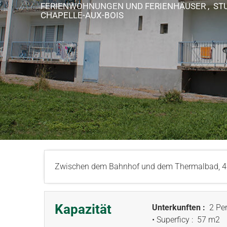
FERIENWOHNUNGEN UND FERIENHÄUSER , ST
CHAPELLE-AUX-BOIS
Zwischen dem Bahnhof und dem Thermalbad, 4 M
Kapazität
Unterkunften :
2 Per
• Superficy :
57 m
2