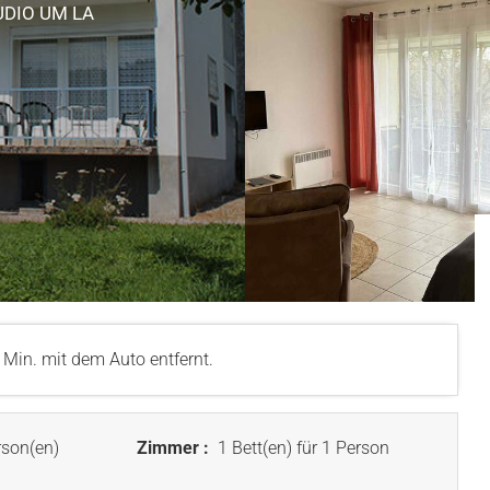
UDIO
UM LA
in. mit dem Auto entfernt.
son(en)
Zimmer :
1 Bett(en) für 1 Person