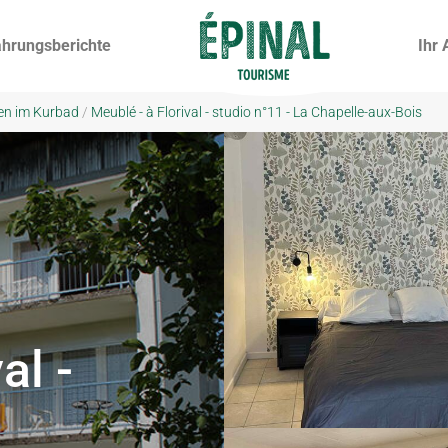
ahrungsberichte
Ihr 
en im Kurbad
/
Meublé - à Florival - studio n°11 - La Chapelle-aux-Bois
al -