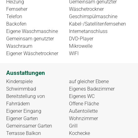
Heizung
Gemeinsam genutzter
Fernseher
Wäschetrockner
Telefon
Geschirrspülmaschine
Backofen
Kabel-/Satellitenfernsehen
Eigene Waschmaschine
Internetanschluss
Gemeinsam genutzter
DVD-Player
Waschraum
Mikrowelle
Eigener Wäschetrockner
WIFI
Ausstattungen
Kinderspiele
auf gleicher Ebene
Schwimmbad
Eigenes Badezimmer
Bereitstellung von
Eigenes WC
Fahrrädern
Offene Fläche
Eigener Eingang
Außentoilette
Eigener Garten
Wohnzimmer
Gemeinsamer Garten
Grill
Terrasse Balkon
Kochecke