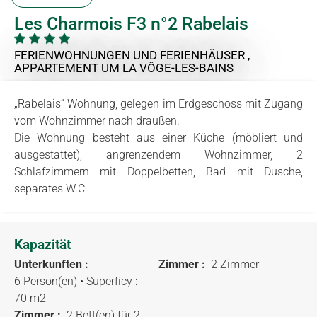
Les Charmois F3 n°2 Rabelais
FERIENWOHNUNGEN UND FERIENHÄUSER ,
APPARTEMENT
UM LA VÔGE-LES-BAINS
„Rabelais“ Wohnung, gelegen im Erdgeschoss mit Zugang
vom Wohnzimmer nach draußen.
Die Wohnung besteht aus einer Küche (möbliert und
ausgestattet), angrenzendem Wohnzimmer, 2
Schlafzimmern mit Doppelbetten, Bad mit Dusche,
separates W.C
Kapazität
Unterkunften :
Zimmer :
2 Zimmer
6 Person(en)
• Superficy :
70 m
2
Zimmer :
2 Bett(en) für 2