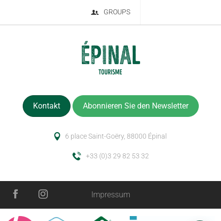
GROUPS
Kontakt
Abonnieren Sie den Newsletter
6 place Saint-Goëry, 88000 Épinal
+33 (0)3 29 82 53 32
Beschreibung
Impressum
Service
Öffnungen