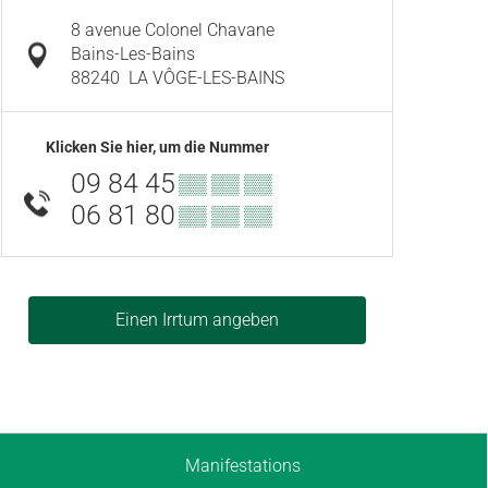
8 avenue Colonel Chavane
Bains-Les-Bains
88240
LA VÔGE-LES-BAINS
Klicken Sie hier, um die Nummer
09 84 45
▒▒ ▒▒ ▒▒
06 81 80
▒▒ ▒▒ ▒▒
Einen Irrtum angeben
Manifestations