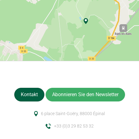
Kontakt
Abonnieren Sie den Newsletter
6 place Saint-Goëry, 88000 Épinal
+33 (0)3 29 82 53 32