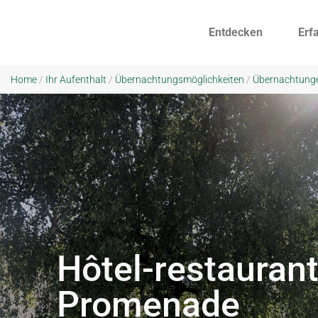
Entdecken
Erf
Home
/
Ihr Aufenthalt
/
Übernachtungsmöglichkeiten
/
Übernachtung
Hôtel-restaurant
Promenade