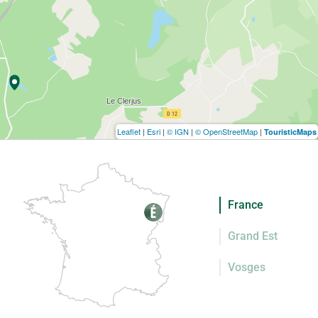
Leaflet
|
Esri
|
© IGN
|
© OpenStreetMap
|
TouristicMaps
France
Grand Est
Vosges