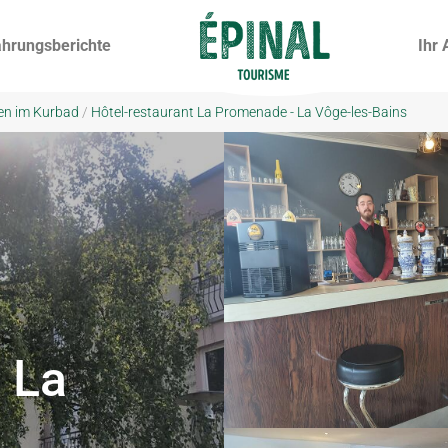
ahrungsberichte
Ihr 
en im Kurbad
/
Hôtel-restaurant La Promenade - La Vôge-les-Bains
 La