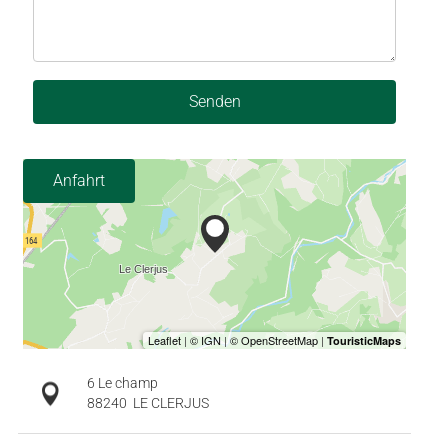
Senden
Anfahrt
6 Le champ
88240
LE CLERJUS