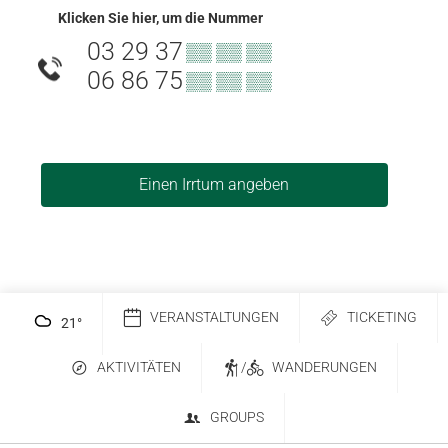
Klicken Sie hier, um die Nummer
03 29 37
▒▒ ▒▒ ▒▒
06 86 75
▒▒ ▒▒ ▒▒
Einen Irrtum angeben
VERANSTALTUNGEN
TICKETING
21
°
AKTIVITÄTEN
/
WANDERUNGEN
GROUPS