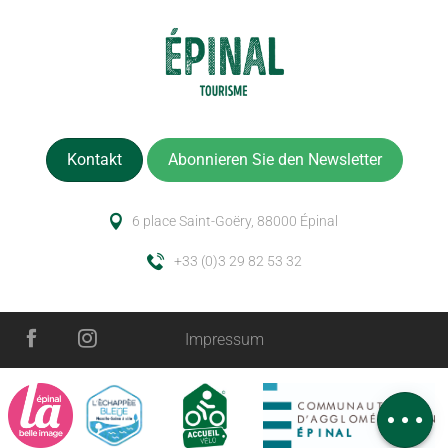
Kontakt
Abonnieren Sie den Newsletter
6 place Saint-Goëry, 88000 Épinal
+33 (0)3 29 82 53 32
Impressum
Beschreibung
Service
Kommentare