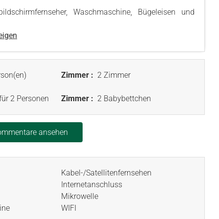
hbildschirmfernseher, Waschmaschine, Bügeleisen und
eigen
son(en)
Zimmer :
2 Zimmer
 für 2 Personen
Zimmer :
2 Babybettchen
Kommentare ansehen
Kabel-/Satellitenfernsehen
Internetanschluss
Mikrowelle
ine
WIFI