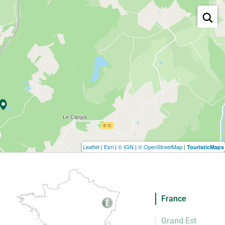
Leaflet
|
Esri
|
© IGN
|
© OpenStreetMap
|
TouristicMaps
France
Grand Est