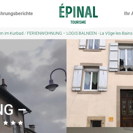
ahrungsberichte
Ihr 
en im Kurbad
/
FERIENWOHNUNG – LOGIS BALNEEN - La Vôge-les-Bains
G –