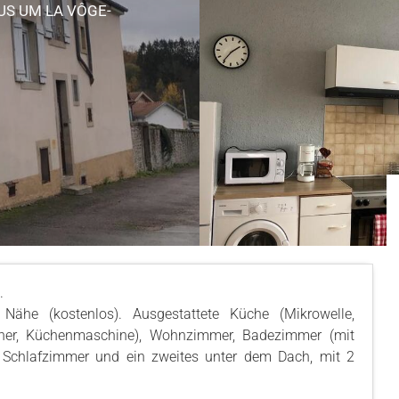
AUS
UM LA VÔGE-
.
r Nähe (kostenlos). Ausgestattete Küche (Mikrowelle,
cher, Küchenmaschine), Wohnzimmer, Badezimmer (mit
t Schlafzimmer und ein zweites unter dem Dach, mit 2