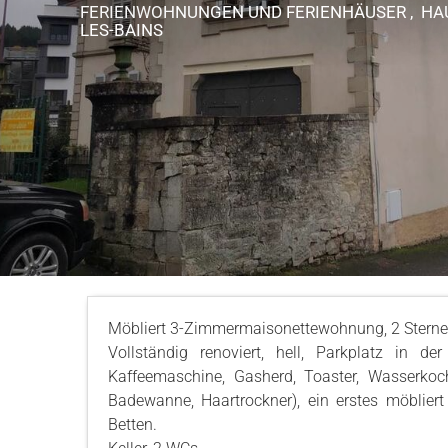
FERIENWOHNUNGEN UND FERIENHÄUSER , H
LES-BAINS
Möbliert 3-Zimmermaisonettewohnung, 2 Sterne
Vollständig renoviert, hell, Parkplatz in de
Kaffeemaschine, Gasherd, Toaster, Wasserko
Badewanne, Haartrockner), ein erstes möblier
Betten.