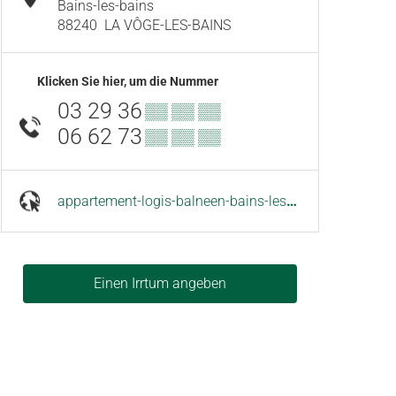
Bains-les-bains
88240
LA VÔGE-LES-BAINS
Klicken Sie hier, um die Nummer
03 29 36
▒▒ ▒▒ ▒▒
06 62 73
▒▒ ▒▒ ▒▒
appartement-logis-balneen-bains-les-bains.hotelmix.fr
Einen Irrtum angeben