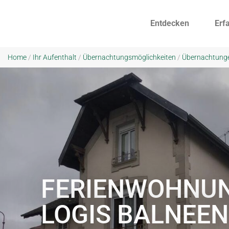
Entdecken
Erf
Home
/
Ihr Aufenthalt
/
Übernachtungsmöglichkeiten
/
Übernachtung
FERIENWOHNUN
LOGIS BALNEEN