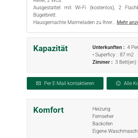
Keller, 2 WCs.
Ausgestattet mit Wi-Fi (kostenlos), 2 Flac
Bügelbrett.
Hausgemachte Marmeladen zu Ihrer...
Mehr anz
Kapazität
Unterkunften :
4 Per
• Superficy :
87 m
2
Zimmer :
3 Bett(en)
Per E-Mail kontaktieren
Alle 
Komfort
Heizung
Fernseher
Backofen
Eigene Waschmasch