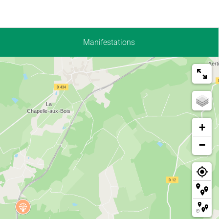
Manifestations
+
−