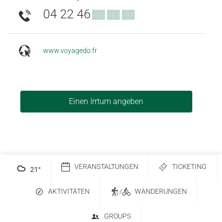
04 22 46
▒▒ ▒▒ ▒▒
www.voyagedo.fr
Einen Irrtum angeben
VERANSTALTUNGEN
TICKETING
21
°
AKTIVITÄTEN
/
WANDERUNGEN
GROUPS