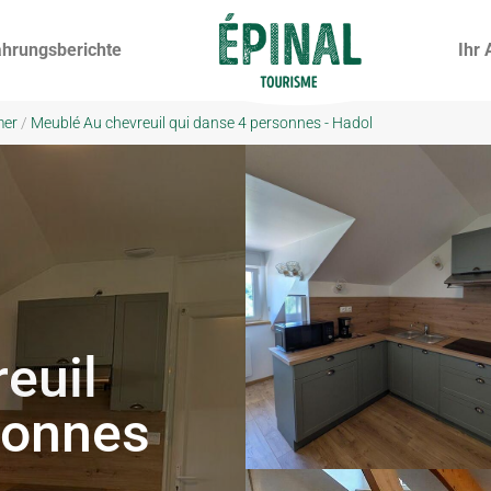
ahrungsberichte
Ihr 
mer
/
Meublé Au chevreuil qui danse 4 personnes - Hadol
euil
sonnes