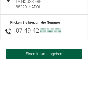
LA HOUSSIERE
88220
HADOL
Klicken Sie hier, um die Nummer
07 49 42
▒▒ ▒▒ ▒▒
Einen Irrtum angeben