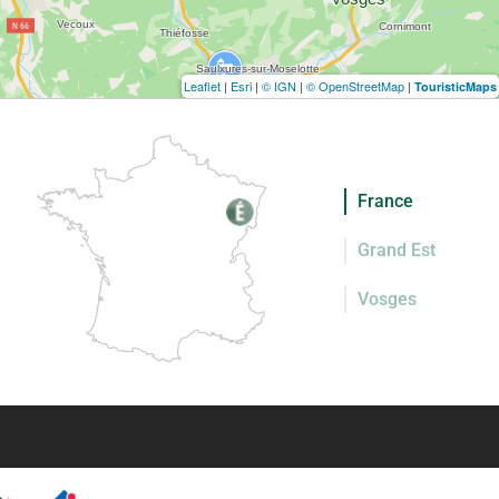
Leaflet
|
Esri
|
© IGN
|
© OpenStreetMap
|
TouristicMaps
France
Grand Est
Vosges