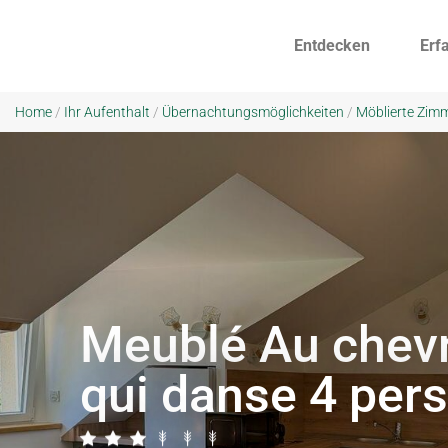
Entdecken
Erf
Home
/
Ihr Aufenthalt
/
Übernachtungsmöglichkeiten
/
Möblierte Zim
Meublé Au chevr
qui danse 4 per