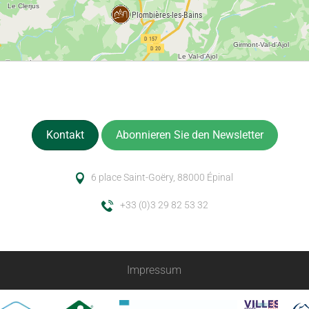
Kontakt
Abonnieren Sie den Newsletter
6 place Saint-Goëry, 88000 Épinal
+33 (0)3 29 82 53 32
Impressum