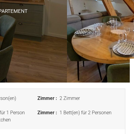
PPARTEMENT
son(en)
Zimmer :
2 Zimmer
für 1 Person
Zimmer :
1 Bett(en) für 2 Personen
tchen