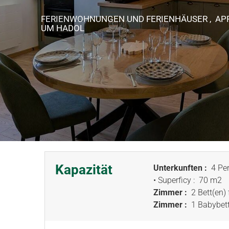
FERIENWOHNUNGEN UND FERIENHÄUSER , A
UM HADOL
Kapazität
Unterkunften :
4 Per
• Superficy :
70 m
2
Zimmer :
2 Bett(en) 
Zimmer :
1 Babybet