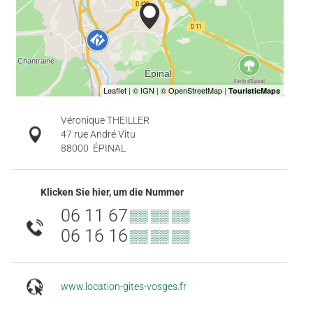
Véronique THEILLER
47 rue André Vitu
88000
ÉPINAL
Klicken Sie hier, um die Nummer
06 11 67
▒▒ ▒▒ ▒▒
06 16 16
▒▒ ▒▒ ▒▒
www.location-gites-vosges.fr