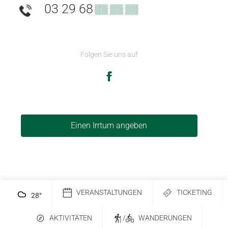
03 29 68
▒▒ ▒▒ ▒▒
Folgen Sie uns auf
Einen Irrtum angeben
VERANSTALTUNGEN
TICKETING
28
°
AKTIVITÄTEN
/
WANDERUNGEN