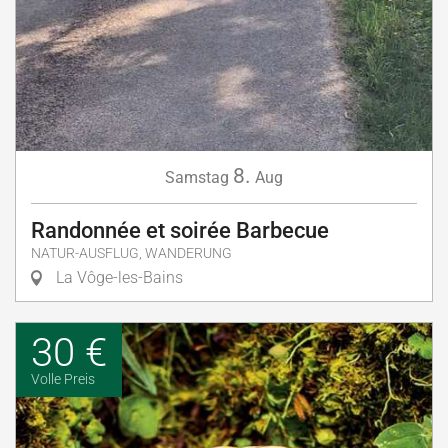
8.
Samstag
Aug
Randonnée et soirée Barbecue
NATUR-AUSFLUG, WANDERUNG
La Vôge-les-Bains
30 €
Volle Preis