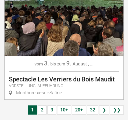
3.
9.
August
,
...
vom
bis zum
Spectacle Les Verriers du Bois Maudit
VORSTELLUNG, AUFFÜHRUNG
Monthureux-sur-Saône
1
2
3
10+
20+
32
❯
❯❯