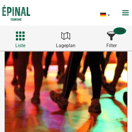
384
Liste
Lageplan
Filter