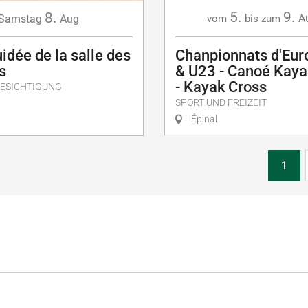
5.
9.
8.
A
Samstag
Aug
vom
bis zum
uidée de la salle des
Chanpionnats d'Eur
s
& U23 - Canoé Kaya
- Kayak Cross
BESICHTIGUNG
SPORT UND FREIZEIT
Épinal
1