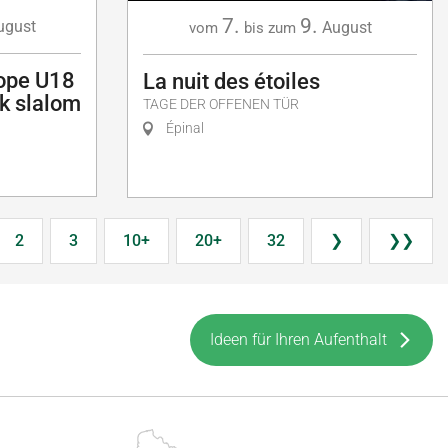
7.
9.
ugust
August
vom
bis zum
ope U18
La nuit des étoiles
k slalom
TAGE DER OFFENEN TÜR
Épinal
2
3
10+
20+
32
❯
❯❯
Ideen für Ihren Aufenthalt