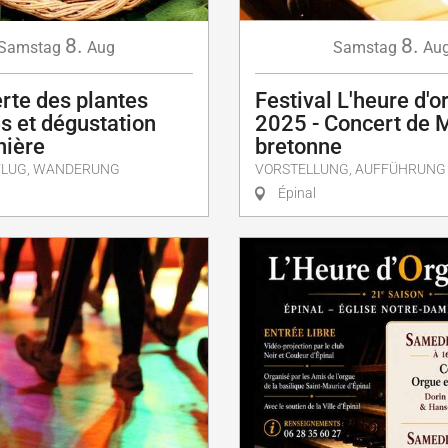
8.
8.
Samstag
Aug
Samstag
Au
rte des plantes
Festival L'heure d'o
s et dégustation
2025 - Concert de 
nière
bretonne
FLUG, WANDERUNG
VORSTELLUNG, AUFFÜHRUNG
Épinal