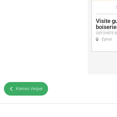
Visite g
boiserie
GEFÜHRTE 
Épinal
Kleines Vesper