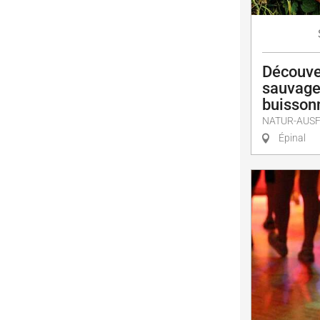
Découve
sauvage
buisson
NATUR-AUS
Épinal