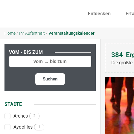
Entdecken
Erf
Home
/
Ihr Aufenthalt
/
Veranstaltungskalender
VOM - BIS ZUM
384
Er
Die größte
Suchen
STÄDTE
Arches
2
Aydoilles
1